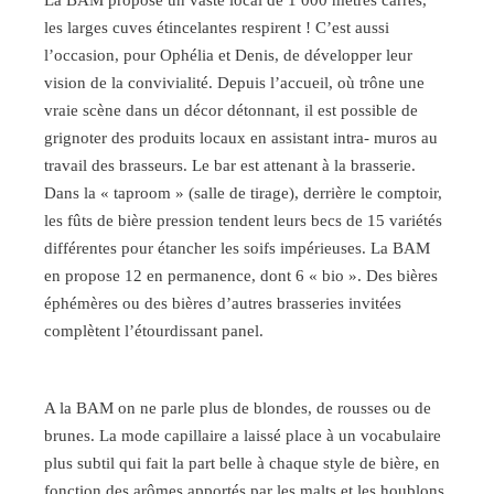
La BAM propose un vaste local de 1 000 mètres carrés,
les larges cuves étincelantes respirent ! C’est aussi
l’occasion, pour Ophélia et Denis, de développer leur
vision de la convivialité. Depuis l’accueil, où trône une
vraie scène dans un décor détonnant, il est possible de
grignoter des produits locaux en assistant intra- muros au
travail des brasseurs. Le bar est attenant à la brasserie.
Dans la « taproom » (salle de tirage), derrière le comptoir,
les fûts de bière pression tendent leurs becs de 15 variétés
différentes pour étancher les soifs impérieuses. La BAM
en propose 12 en permanence, dont 6 « bio ». Des bières
éphémères ou des bières d’autres brasseries invitées
complètent l’étourdissant panel.
A la BAM on ne parle plus de blondes, de rousses ou de
brunes. La mode capillaire a laissé place à un vocabulaire
plus subtil qui fait la part belle à chaque style de bière, en
fonction des arômes apportés par les malts et les houblons.