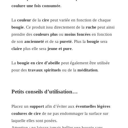
coulure une fois consumée
.
La
couleur
de la
cire
peut variée en fonction de chaque
bougie
. Ce produit issu directement de la
ruche
peut ainsi
prendre des
couleurs
plus
ou
moins foncées
en fonction
de son
ancienneté
et de sa
pureté
. Plus la
bougie
sera
claire
plus elle sera
jeune et pure
.
La
bougie en cire d’abeille
peut également être utilisée
pour des
travaux spirituels
ou de la
méditation
.
Petits conseils d’utilisation…
Placez un
support
afin d’éviter aux
éventuelles légères
coulures de cire
de ne pas endommager la surface sur
laquelle elles sont posées.
Attention : ne laissez jamais brûler une bougie sans