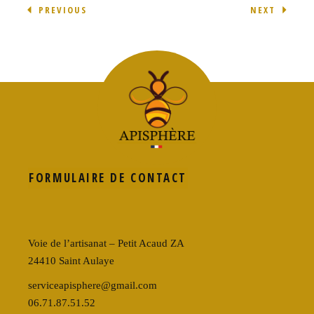
PREVIOUS
NEXT
FORMULAIRE DE CONTACT
Voie de l’artisanat – Petit Acaud ZA
24410 Saint Aulaye
serviceapisphere@gmail.com
06.71.87.51.52