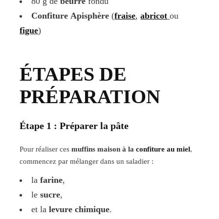
80 g de
beurre
fondu
Confiture
Apisphère
(
fraise
,
abricot
ou
figue
)
ÉTAPES DE
PRÉPARATION
Étape 1 : Préparer la pâte
Pour réaliser ces
muffins maison à la
confiture au miel
,
commencez par mélanger dans un saladier :
la
farine
,
le
sucre
,
et la
levure chimique
.