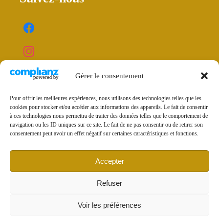
Gérer le consentement
Pour offrir les meilleures expériences, nous utilisons des technologies telles que les
cookies pour stocker et/ou accéder aux informations des appareils. Le fait de consentir
Mentions légales et politique de confidentialité
à ces technologies nous permettra de traiter des données telles que le comportement de
navigation ou les ID uniques sur ce site. Le fait de ne pas consentir ou de retirer son
Conditions générales de vente
consentement peut avoir un effet négatif sur certaines caractéristiques et fonctions.
Politique de cookies (UE)
Accepter
Refuser
Voir les préférences
© 2025 Apisphere –
Linden Webdesign
All Rights Reserved