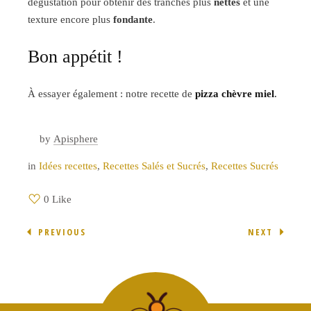
dégustation pour obtenir des tranches plus
nettes
et une
texture encore plus
fondante
.
Bon appétit !
À essayer également : notre recette de
pizza chèvre miel
.
by
Apisphere
in
Idées recettes
,
Recettes Salés et Sucrés
,
Recettes Sucrés
0 Like
PREVIOUS
NEXT